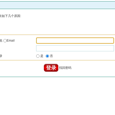
有如下几个原因:
户名
Email
录
是
否
找回密码