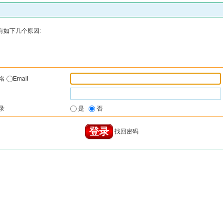
有如下几个原因:
户名
Email
录
是
否
找回密码