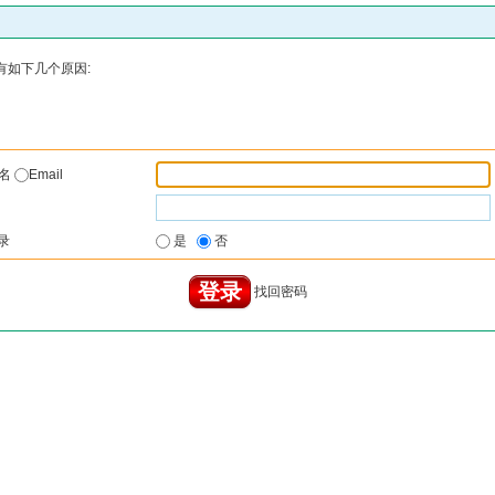
有如下几个原因:
户名
Email
录
是
否
找回密码